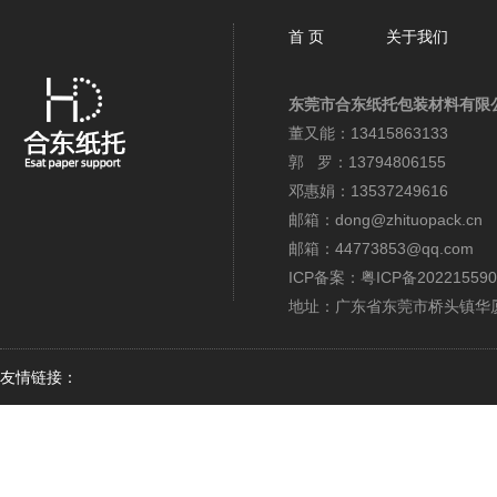
首 页
关于我们
东莞市合东纸托包装材料有限
董又能：13415863133
郭 罗：13794806155
邓惠娟：13537249616
邮箱：dong@zhituopack.cn
邮箱：44773853@qq.com
ICP备案：
粤ICP备202215590
地址：广东省东莞市桥头镇华厦
友情链接：