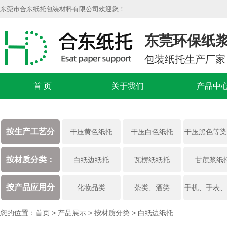
东莞市合东纸托包装材料有限公司欢迎您！
东莞环保纸
包装纸托生产厂家
首 页
关于我们
产品中
按生产工艺分
干压黄色纸托
干压白色纸托
干压黑色等染
类：
托
按材质分类：
白纸边纸托
瓦楞纸纸托
甘蔗浆纸
按产品应用分
化妆品类
茶类、酒类
手机、手表、
类：
您的位置：
首页
>
产品展示
>
按材质分类
>
白纸边纸托