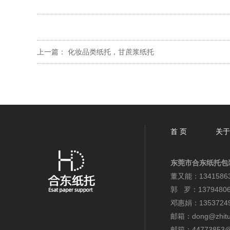
上一篇：
化妆品类纸托，甘蔗浆纸托
首 页
关于
东莞市合东纸托包
董又能：13415863
郭 罗：13794806
邓惠娟：13537249
邮箱：dong@zhitu
邮箱：44773853@