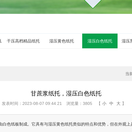
纸
干压高档精品纸托
湿压黄色纸托
湿压白色纸托
湿压
当
甘蔗浆纸托，湿压白色纸托
发表时间：2023-08-07 09:44:21
浏览量：3805
【
小
中
大
】
由白色纸板制成。它具有与湿压黄色纸托类似的特点和优势，但在外观上