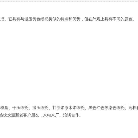
制成。它具有与湿压黄色纸托类似的特点和优势，但在外观上具有不同的颜色。
浆模塑、干压纸托、湿压纸托、甘蔗浆原木浆纸托、黑色红色等染色纸托、高档
。热忱欢迎新老客户朋友，来电来厂、洽谈合作。